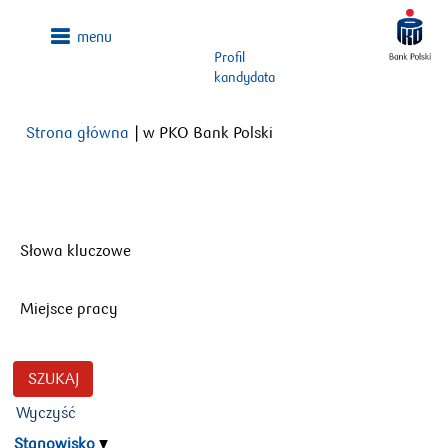
Profil
kandydata
(bieżąca
Strona główna
|
w PKO Bank Polski
strona)
Szukaj wyników dla
"".
Słowa kluczowe
Miejsce pracy
Wyczyść
Stanowisko