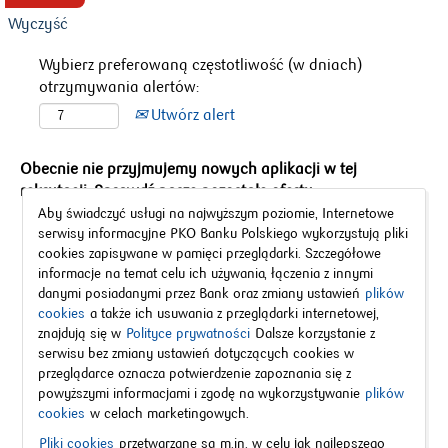
Wyczyść
Wybierz preferowaną częstotliwość (w dniach)
otrzymywania alertów:
Utwórz alert
Obecnie nie przyjmujemy nowych aplikacji w tej
rekrutacji. Sprawdź nasze pozostałe oferty.
Aby świadczyć usługi na najwyższym poziomie, Internetowe
serwisy informacyjne PKO Banku Polskiego wykorzystują pliki
cookies zapisywane w pamięci przeglądarki. Szczegółowe
informacje na temat celu ich używania, łączenia z innymi
danymi posiadanymi przez Bank oraz zmiany ustawień
plików
cookies
a także ich usuwania z przeglądarki internetowej,
znajdują się w
Polityce prywatności
Dalsze korzystanie z
serwisu bez zmiany ustawień dotyczących cookies w
przeglądarce oznacza potwierdzenie zapoznania się z
powyższymi informacjami i zgodę na wykorzystywanie
plików
cookies
w celach marketingowych.
Strona kariery
Pliki cookies
przetwarzane są m.in. w celu jak najlepszego